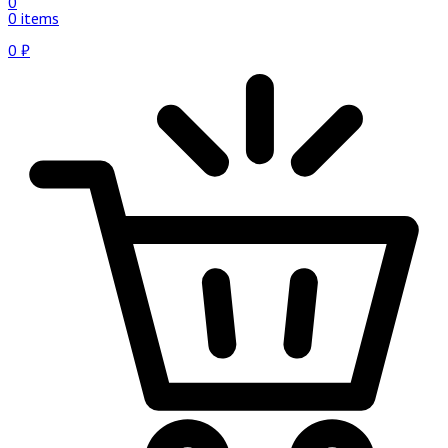
0
0 items
0
₽