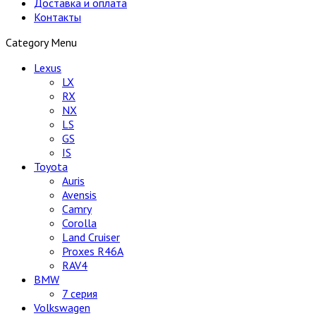
Доставка и оплата
Контакты
Category Menu
Lexus
LX
RX
NX
LS
GS
IS
Toyota
Auris
Avensis
Camry
Corolla
Land Cruiser
Proxes R46A
RAV4
BMW
7 серия
Volkswagen