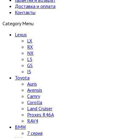
Доставка и оплата
Контакты
Category Menu
Lexus
LX
RX
NX
LS
GS
IS
Toyota
Auris
Avensis
Camry
Corolla
Land Cruiser
Proxes R46A
RAV4
BMW
7 серия