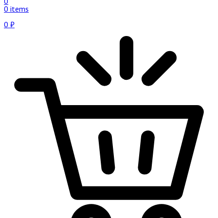
0
0 items
0
₽