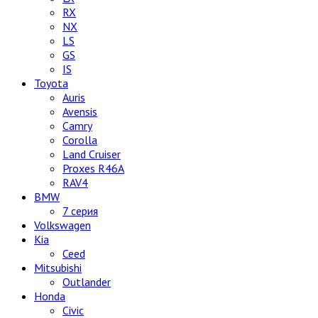
RX
NX
LS
GS
IS
Toyota
Auris
Avensis
Camry
Corolla
Land Cruiser
Proxes R46A
RAV4
BMW
7 серия
Volkswagen
Kia
Ceed
Mitsubishi
Outlander
Honda
Civic