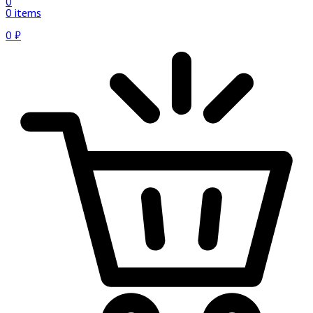
0
0 items
0
₽