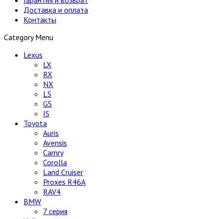
Доставка и оплата
Контакты
Category Menu
Lexus
LX
RX
NX
LS
GS
IS
Toyota
Auris
Avensis
Camry
Corolla
Land Cruiser
Proxes R46A
RAV4
BMW
7 серия