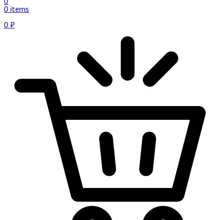
0
0 items
0
₽