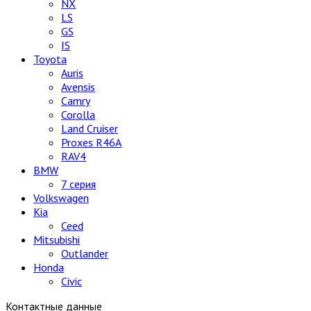
NX
LS
GS
IS
Toyota
Auris
Avensis
Camry
Corolla
Land Cruiser
Proxes R46A
RAV4
BMW
7 серия
Volkswagen
Kia
Ceed
Mitsubishi
Outlander
Honda
Civic
Контактные данные