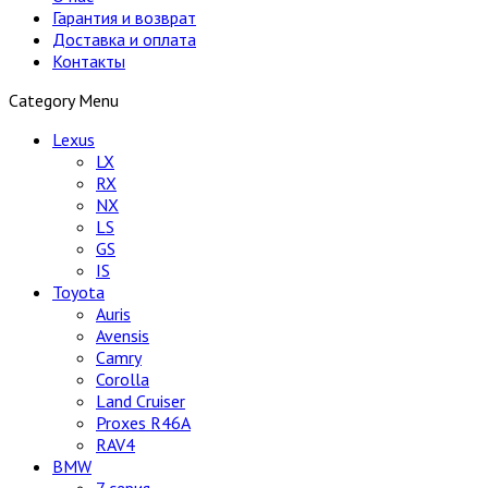
Гарантия и возврат
Доставка и оплата
Контакты
Category Menu
Lexus
LX
RX
NX
LS
GS
IS
Toyota
Auris
Avensis
Camry
Corolla
Land Cruiser
Proxes R46A
RAV4
BMW
7 серия