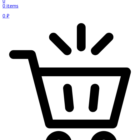
0
0 items
0
₽