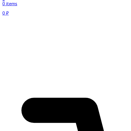
0 items
0
₽