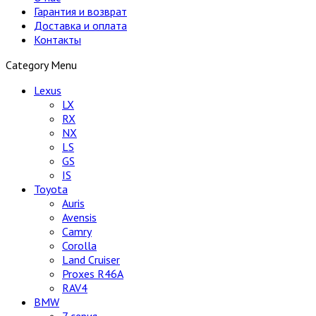
Гарантия и возврат
Доставка и оплата
Контакты
Category Menu
Lexus
LX
RX
NX
LS
GS
IS
Toyota
Auris
Avensis
Camry
Corolla
Land Cruiser
Proxes R46A
RAV4
BMW
7 серия