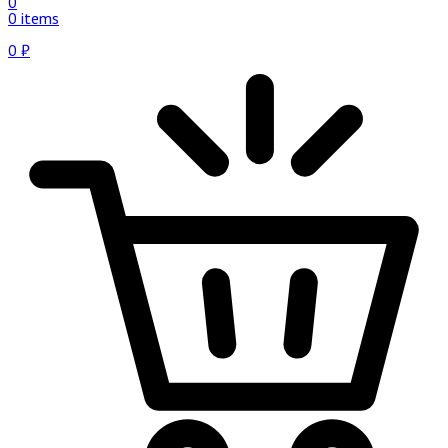
0
0 items
0
₽