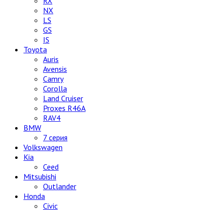
RX
NX
LS
GS
IS
Toyota
Auris
Avensis
Camry
Corolla
Land Cruiser
Proxes R46A
RAV4
BMW
7 серия
Volkswagen
Kia
Ceed
Mitsubishi
Outlander
Honda
Civic