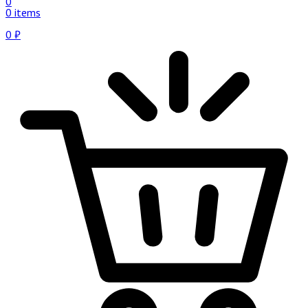
0
0 items
0
₽