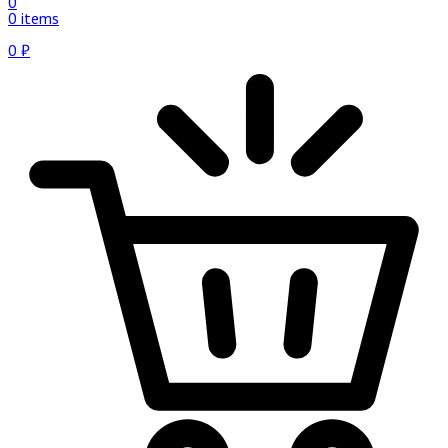
0
0 items
0
₽