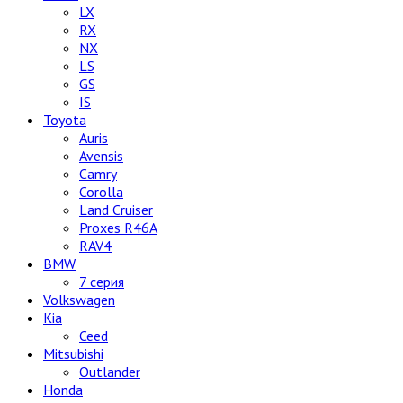
LX
RX
NX
LS
GS
IS
Toyota
Auris
Avensis
Camry
Corolla
Land Cruiser
Proxes R46A
RAV4
BMW
7 серия
Volkswagen
Kia
Ceed
Mitsubishi
Outlander
Honda