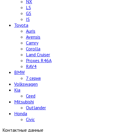
NX
LS
GS
IS
Toyota
Auris
Avensis
Camry
Corolla
Land Cruiser
Proxes R46A
RAV4
BMW
7 серия
Volkswagen
Kia
Ceed
Mitsubishi
Outlander
Honda
Civic
Контактные данные