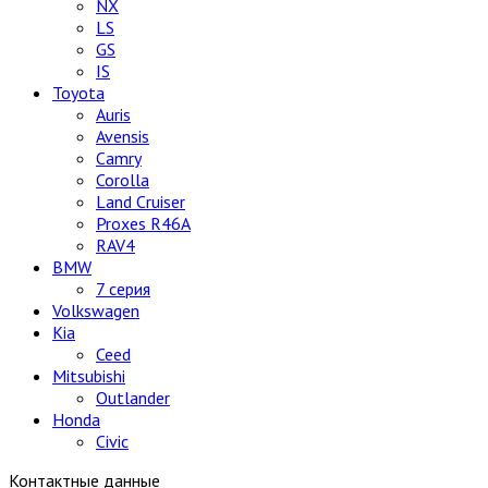
NX
LS
GS
IS
Toyota
Auris
Avensis
Camry
Corolla
Land Cruiser
Proxes R46A
RAV4
BMW
7 серия
Volkswagen
Kia
Ceed
Mitsubishi
Outlander
Honda
Civic
Контактные данные