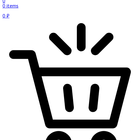
0
0 items
0
₽