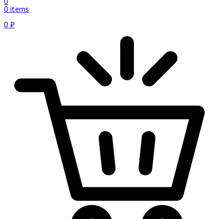
0
0 items
0
₽