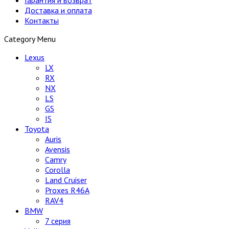
Доставка и оплата
Контакты
Category Menu
Lexus
LX
RX
NX
LS
GS
IS
Toyota
Auris
Avensis
Camry
Corolla
Land Cruiser
Proxes R46A
RAV4
BMW
7 серия