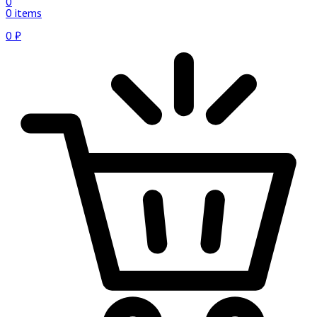
0
0 items
0
₽