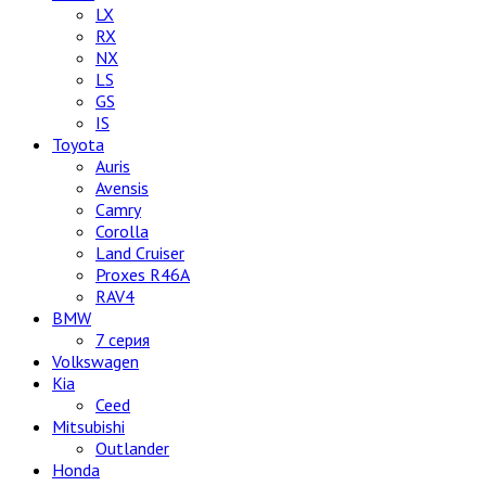
LX
RX
NX
LS
GS
IS
Toyota
Auris
Avensis
Camry
Corolla
Land Cruiser
Proxes R46A
RAV4
BMW
7 серия
Volkswagen
Kia
Ceed
Mitsubishi
Outlander
Honda