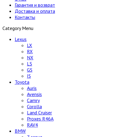
Гарантия и возврат
Доставка и оплата
Контакты
Category Menu
Lexus
LX
RX
NX
LS
GS
IS
Toyota
Auris
Avensis
Camry
Corolla
Land Cruiser
Proxes R46A
RAV4
BMW
7 серия