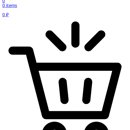
0
0 items
0
₽