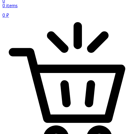
0
0 items
0
₽