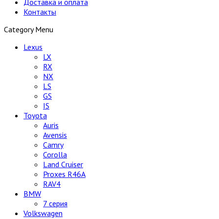
Доставка и оплата
Контакты
Category Menu
Lexus
LX
RX
NX
LS
GS
IS
Toyota
Auris
Avensis
Camry
Corolla
Land Cruiser
Proxes R46A
RAV4
BMW
7 серия
Volkswagen