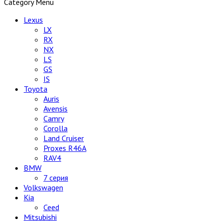
Category Menu
Lexus
LX
RX
NX
LS
GS
IS
Toyota
Auris
Avensis
Camry
Corolla
Land Cruiser
Proxes R46A
RAV4
BMW
7 серия
Volkswagen
Kia
Ceed
Mitsubishi