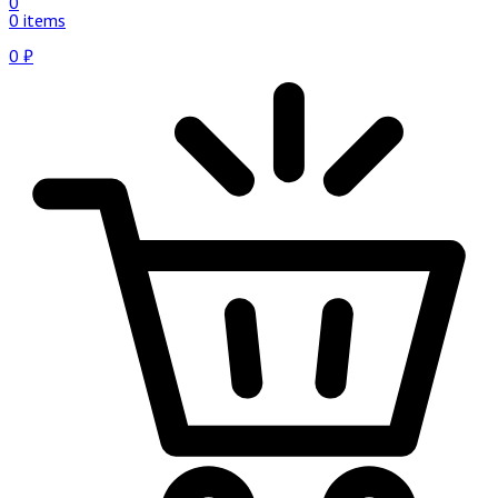
0
0 items
0
₽