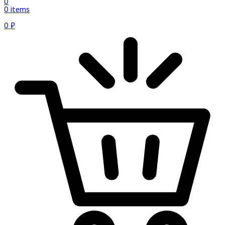
0
0 items
0
₽