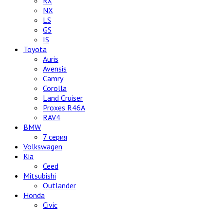
RX
NX
LS
GS
IS
Toyota
Auris
Avensis
Camry
Corolla
Land Cruiser
Proxes R46A
RAV4
BMW
7 серия
Volkswagen
Kia
Ceed
Mitsubishi
Outlander
Honda
Civic