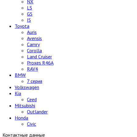
NX
LS
GS
IS
Toyota
Auris
Avensis
Camry
Corolla
Land Cruiser
Proxes R46A
RAV4
BMW
7 серия
Volkswagen
Kia
Ceed
Mitsubishi
Outlander
Honda
Civic
Контактные данные