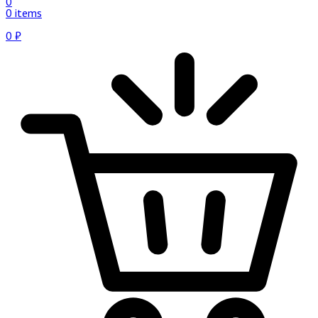
0
0 items
0
₽