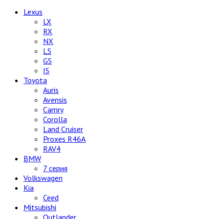
Lexus
LX
RX
NX
LS
GS
IS
Toyota
Auris
Avensis
Camry
Corolla
Land Cruiser
Proxes R46A
RAV4
BMW
7 серия
Volkswagen
Kia
Ceed
Mitsubishi
Outlander