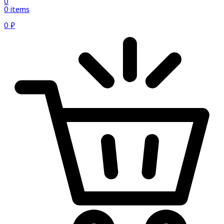
0
0 items
0
₽