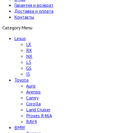
Гарантия и возврат
Доставка и оплата
Контакты
Category Menu
Lexus
LX
RX
NX
LS
GS
IS
Toyota
Auris
Avensis
Camry
Corolla
Land Cruiser
Proxes R46A
RAV4
BMW