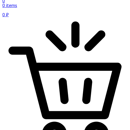
0
0 items
0
₽