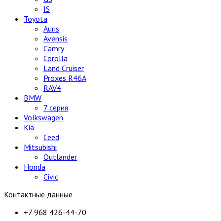
IS
Toyota
Auris
Avensis
Camry
Corolla
Land Cruiser
Proxes R46A
RAV4
BMW
7 серия
Volkswagen
Kia
Ceed
Mitsubishi
Outlander
Honda
Civic
Контактные данные
+7 968 426-44-70