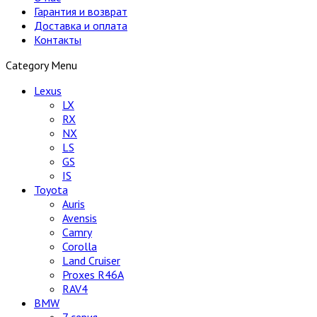
Гарантия и возврат
Доставка и оплата
Контакты
Category Menu
Lexus
LX
RX
NX
LS
GS
IS
Toyota
Auris
Avensis
Camry
Corolla
Land Cruiser
Proxes R46A
RAV4
BMW
7 серия