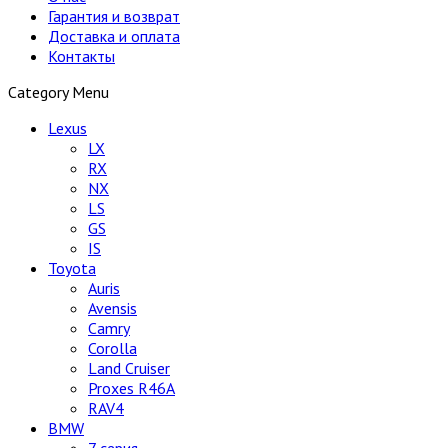
Гарантия и возврат
Доставка и оплата
Контакты
Category Menu
Lexus
LX
RX
NX
LS
GS
IS
Toyota
Auris
Avensis
Camry
Corolla
Land Cruiser
Proxes R46A
RAV4
BMW
7 серия