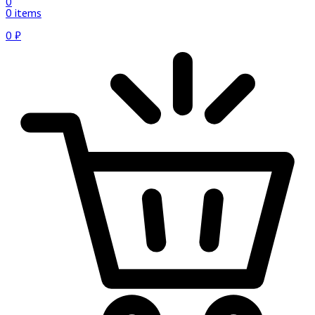
0
0 items
0
₽