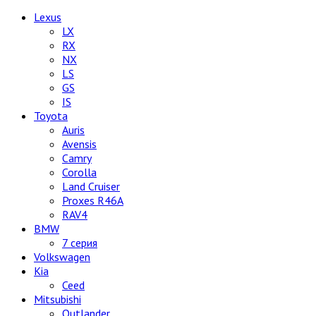
Lexus
LX
RX
NX
LS
GS
IS
Toyota
Auris
Avensis
Camry
Corolla
Land Cruiser
Proxes R46A
RAV4
BMW
7 серия
Volkswagen
Kia
Ceed
Mitsubishi
Outlander