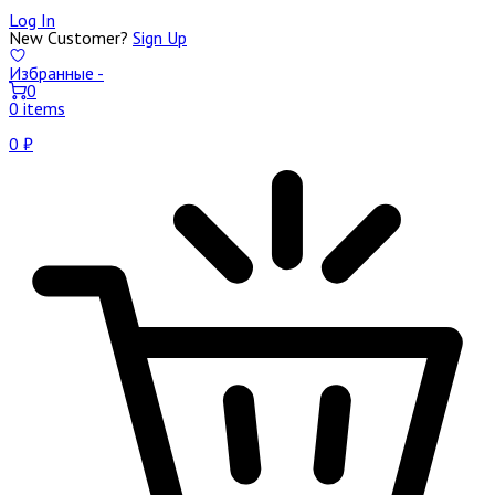
Log In
New Customer?
Sign Up
Избранные -
0
0 items
0
₽