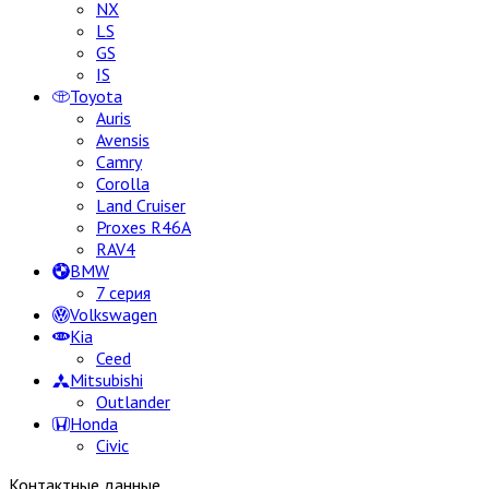
NX
LS
GS
IS
Toyota
Auris
Avensis
Camry
Corolla
Land Cruiser
Proxes R46A
RAV4
BMW
7 серия
Volkswagen
Kia
Ceed
Mitsubishi
Outlander
Honda
Civic
Контактные данные