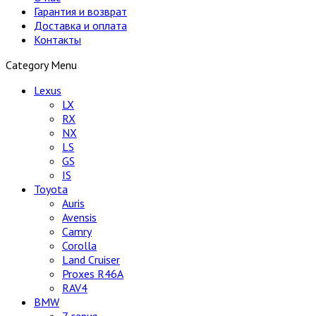
Гарантия и возврат
Доставка и оплата
Контакты
Category Menu
Lexus
LX
RX
NX
LS
GS
IS
Toyota
Auris
Avensis
Camry
Corolla
Land Cruiser
Proxes R46A
RAV4
BMW
7 серия