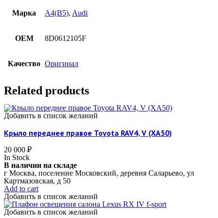
Марка
A4(B5)
,
Audi
OEM
8D0612105F
Качество
Оригинал
Related products
Добавить в список желаний
Крыло переднее правое Toyota RAV4, V (XA50)
20 000
₽
In Stock
В наличии на складе
г Москва, поселение Московский, деревня Саларьево, ул
Картмазовская, д 50
Add to cart
Добавить в список желаний
Добавить в список желаний