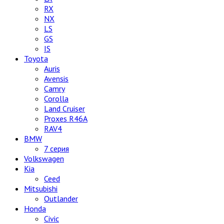
RX
NX
LS
GS
IS
Toyota
Auris
Avensis
Camry
Corolla
Land Cruiser
Proxes R46A
RAV4
BMW
7 серия
Volkswagen
Kia
Ceed
Mitsubishi
Outlander
Honda
Civic