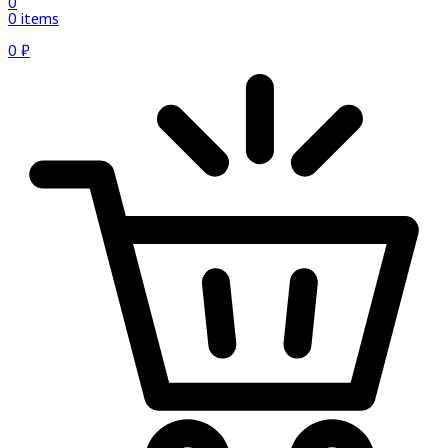
0
0 items
0
₽