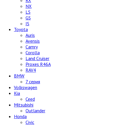
RX
NX
LS
GS
IS
Toyota
Auris
Avensis
Camry
Corolla
Land Cruiser
Proxes R46A
RAV4
BMW
7 серия
Volkswagen
Kia
Ceed
Mitsubishi
Outlander
Honda
Civic