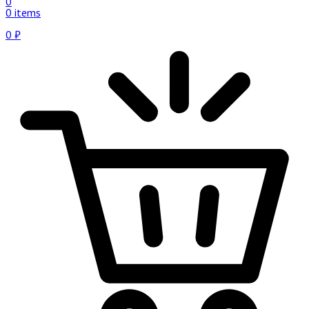
0
0 items
0
₽