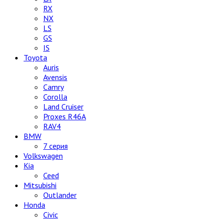
RX
NX
LS
GS
IS
Toyota
Auris
Avensis
Camry
Corolla
Land Cruiser
Proxes R46A
RAV4
BMW
7 серия
Volkswagen
Kia
Ceed
Mitsubishi
Outlander
Honda
Civic