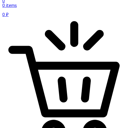
0
0 items
0
₽