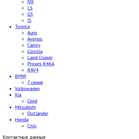
NX
LS
GS
IS
Toyota
Auris
Avensis
Camry
Corolla
Land Cruiser
Proxes R46A
RAV4
BMW
7 серия
Volkswagen
Kia
Ceed
Mitsubishi
Outlander
Honda
Civic
Контактные данные