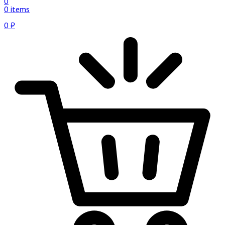
0
0 items
0
₽