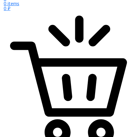
0 items
0
₽