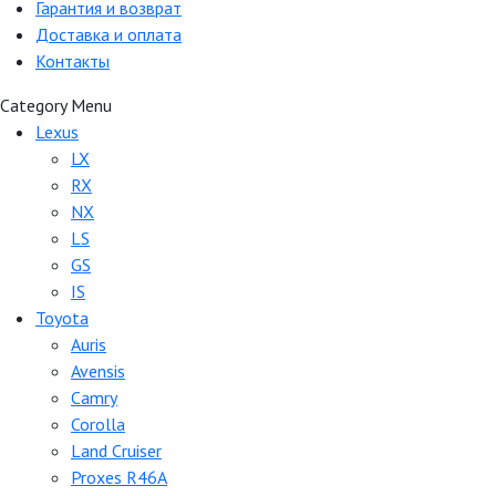
Гарантия и возврат
Доставка и оплата
Контакты
Category Menu
Lexus
LX
RX
NX
LS
GS
IS
Toyota
Auris
Avensis
Camry
Corolla
Land Cruiser
Proxes R46A