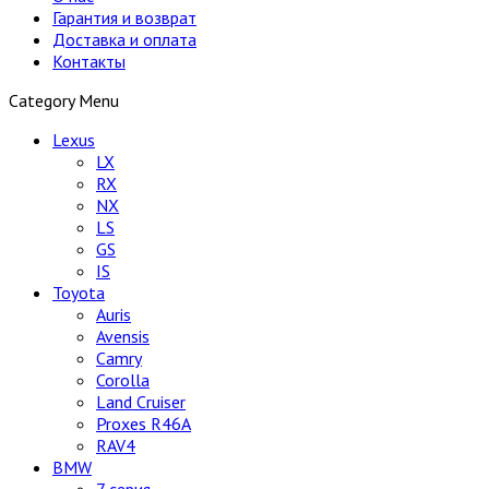
Гарантия и возврат
Доставка и оплата
Контакты
Category Menu
Lexus
LX
RX
NX
LS
GS
IS
Toyota
Auris
Avensis
Camry
Corolla
Land Cruiser
Proxes R46A
RAV4
BMW
7 серия